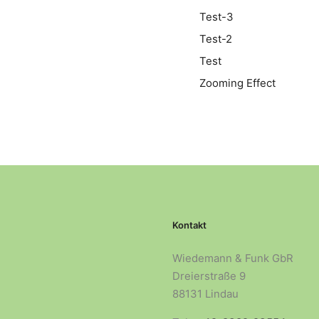
Test-3
Test-2
Test
Zooming Effect
Kontakt
Wiedemann & Funk GbR
Dreierstraße 9
88131 Lindau