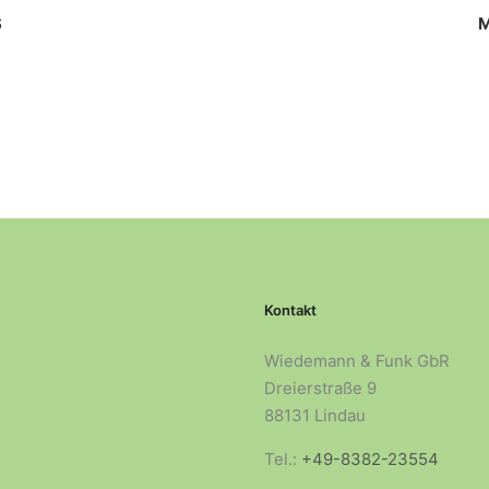
S
M
Kontakt
Wiedemann & Funk GbR
Dreierstraße 9
88131 Lindau
Tel.:
+49-8382-23554